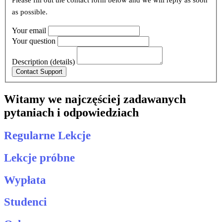
Please fill out the contact form below and we will reply as soon
as possible.
Your email
Your question
Description (details)
Witamy we najczęściej zadawanych
pytaniach i odpowiedziach
Regularne Lekcje
Lekcje próbne
Wypłata
Studenci