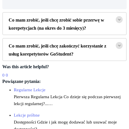
Co
mam
zrobi
ć
,
je
ś
li
chc
ę
zrobi
ć
sobie
przerw
ę
w
korepetycjach
(
na
okres
do
3
miesi
ę
cy
)
?
Co
mam
zrobi
ć
,
je
ś
li
chc
ę
zako
ń
czy
ć
korzystanie
z
us
ł
ug
korepetytor
ó
w
GoStudent
?
Was this article helpful?
0
0
Powiązane pytania:
Regularne Lekcje
Pierwsza Regularna Lekcja Co dzieje się podczas pierwszej
lekcji regularnej?...…
Lekcje próbne
Dostępności Gdzie i jak mogę dodawać lub usuwać moje