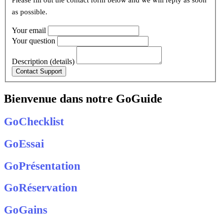
Please fill out the contact form below and we will reply as soon
as possible.
Your email
Your question
Description (details)
Bienvenue dans notre GoGuide
GoChecklist
GoEssai
GoPrésentation
GoRéservation
GoGains