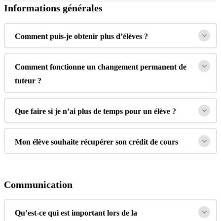
Informations
g
é
n
é
rales
Comment
puis
-
je
obtenir
plus
d
’
é
l
è
ves
?
Comment
fonctionne
un
changement
permanent
de
tuteur
?
Que
faire
si
je
n
’
ai
plus
de
temps
pour
un
é
l
è
ve
?
Mon
é
l
è
ve
souhaite
r
é
cup
é
rer
son
cr
é
dit
de
cours
Communication
Qu
’
est
-
ce
qui
est
important
lors
de
la