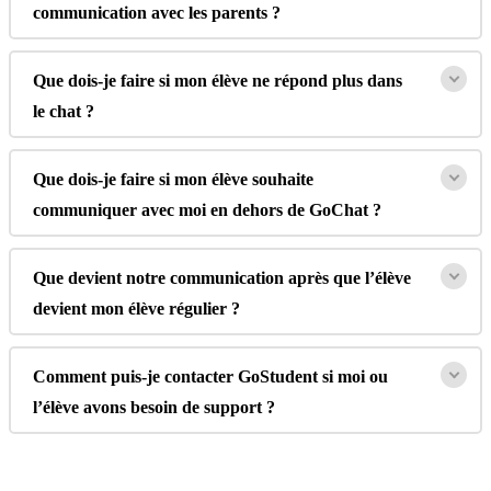
communication
avec
les
parents
?
Que
dois
-
je
faire
si
mon
é
l
è
ve
ne
r
é
pond
plus
dans
le
chat
?
Que
dois
-
je
faire
si
mon
é
l
è
ve
souhaite
communiquer
avec
moi
en
dehors
de
GoChat
?
Que
devient
notre
communication
apr
è
s
que
l
’
é
l
è
ve
devient
mon
é
l
è
ve
r
é
gulier
?
Comment
puis
-
je
contacter
GoStudent
si
moi
ou
l
’
é
l
è
ve
avons
besoin
de
support
?