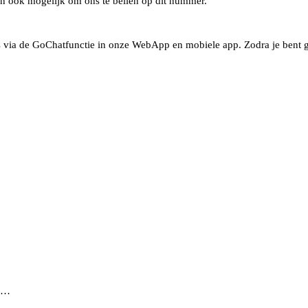
hen ook mogelijk om ons te bellen op dit nummer.
s via de GoChatfunctie in onze WebApp en mobiele app. Zodra je bent ge
..…