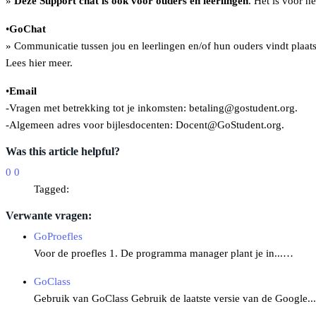
»
Deze Support chat is ook voor ouders en leerlingen
. Het is voor 
•
GoChat
» Communicatie tussen jou en leerlingen en/of hun ouders vindt plaat
Lees hier meer.
•
Email
-Vragen met betrekking tot je inkomsten: betaling@gostudent.org.
-Algemeen adres voor bijlesdocenten: Docent@GoStudent.org.
Was this article helpful?
0
0
Tagged:
Verwante vragen:
GoProefles
Voor de proefles 1. De programma manager plant je in...…
GoClass
Gebruik van GoClass Gebruik de laatste versie van de Google.