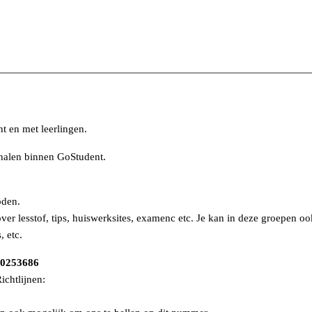
t en met leerlingen.
analen binnen GoStudent.
oden.
over lesstof, tips, huiswerksites, examenc etc. Je kan in deze groepen 
, etc.
0253686
chtlijnen: