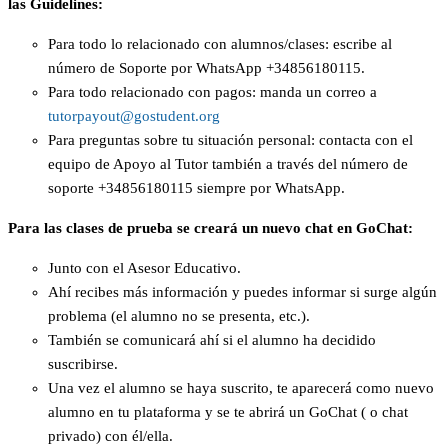
las
Guidelines
:
Para
todo
lo
relacionado
con
alumnos
/
clases
:
escribe
al
n
ú
mero
de
Soporte
por
WhatsApp
+
34856180115
.
Para
todo
relacionado
con
pagos
:
manda
un
correo
a
tutorpayout
@
gostudent
.
org
Para
preguntas
sobre
tu
situaci
ó
n
personal
:
contacta
con
el
equipo
de
Apoyo
al
Tutor
tambi
é
n
a
trav
é
s
del
n
ú
mero
de
soporte
+
34856180115
siempre
por
WhatsApp
.
Para
las
clases
de
prueba
se
crear
á
un
nuevo
chat
en
GoChat
:
Junto
con
el
Asesor
Educativo
.
Ah
í
recibes
m
á
s
informaci
ó
n
y
puedes
informar
si
surge
alg
ú
n
problema
(
el
alumno
no
se
presenta
,
etc
.
)
.
Tambi
é
n
se
comunicar
á
ah
í
si
el
alumno
ha
decidido
suscribirse
.
Una
vez
el
alumno
se
haya
suscrito
,
te
aparecer
á
como
nuevo
alumno
en
tu
plataforma
y
se
te
abrir
á
un
GoChat
(
o
chat
privado
)
con
é
l
/
ella
.