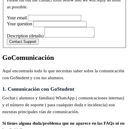
Please fill out the contact form below and we will reply as soon
as possible.
Your email
Your question
Description (details)
GoComunicación
Aquí encontrarás todo lo que necesitas saber sobre la comunicación
con GoStudent y con tus alumnos.
1
.
Comunicaci
ó
n
con
GoStudent
Gochat
(
alumnos
y
familias
)
WhatsApp
(
comunicaciones
internas
)
y
el
n
ú
mero
de
soporte
(
para
cualquier
duda
e
incidencia
)
son
nuestras
principales
v
í
as
de
comunicaci
ó
n
.
Si
tienes
alguna
duda
/
problema
que
no
aparece
en
las
FAQs
ni
en