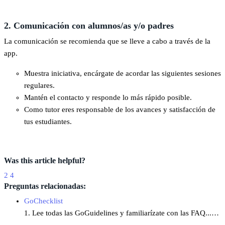
2
.
Comunicaci
ó
n
con
alumnos
/
as
y
/
o
padres
La
comunicaci
ó
n
se
recomienda
que
se
lleve
a
cabo
a
trav
é
s
de
la
app
.
Muestra
iniciativa
,
enc
á
rgate
de
acordar
las
siguientes
sesiones
regulares
.
Mant
é
n
el
contacto
y
responde
lo
m
á
s
r
á
pido
posible
.
Como
tutor
eres
responsable
de
los
avances
y
satisfacci
ó
n
de
tus
estudiantes
.
Was this article helpful?
2
4
Preguntas relacionadas:
GoChecklist
1. Lee todas las GoGuidelines y familiarízate con las FAQ...…