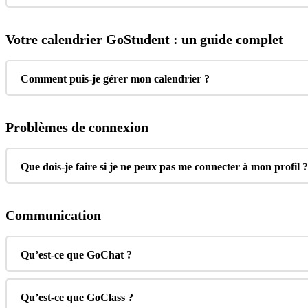
Votre
calendrier
GoStudent
:
un
guide
complet
Comment
puis
-
je
g
é
rer
mon
calendrier
?
Probl
è
mes
de
connexion
Que
dois
-
je
faire
si
je
ne
peux
pas
me
connecter
à
mon
profil
?
Communication
Qu
’
est
-
ce
que
GoChat
?
Qu
’
est
-
ce
que
GoClass
?