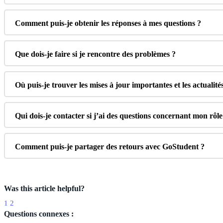
Comment
puis
-
je
obtenir
les
r
é
ponses
à
mes
questions
?
Que
dois
-
je
faire
si
je
rencontre
des
probl
è
mes
?
O
ù
puis
-
je
trouver
les
mises
à
jour
importantes
et
les
actualit
é
Qui
dois
-
je
contacter
si
j
’
ai
des
questions
concernant
mon
r
ô
le
Comment
puis
-
je
partager
des
retours
avec
GoStudent
?
Was this article helpful?
1
2
Questions connexes :