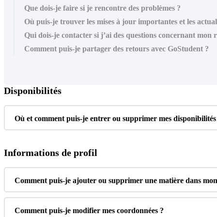
Que dois-je faire si je rencontre des problèmes ?
Où puis-je trouver les mises à jour importantes et les actual
Qui dois-je contacter si j’ai des questions concernant mon r
Comment puis-je partager des retours avec GoStudent ?
Disponibilit
é
s
O
ù
et
comment
puis
-
je
entrer
ou
supprimer
mes
disponibilit
é
s
Informations
de
profil
Comment
puis
-
je
ajouter
ou
supprimer
une
mati
è
re
dans
mo
Comment
puis
-
je
modifier
mes
coordonn
é
es
?