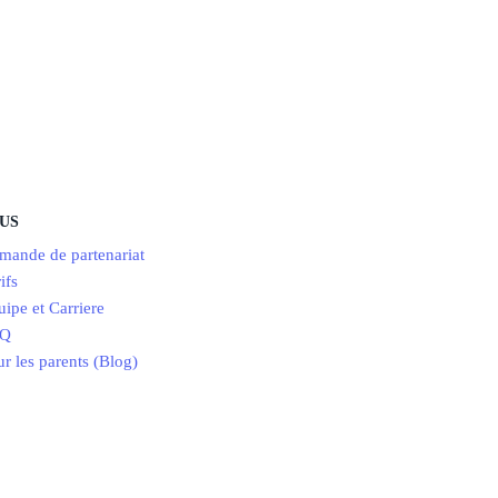
US
mande de partenariat
ifs
ipe et Carriere
AQ
r les parents (Blog)