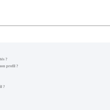
tés ?
on profil ?
il ?